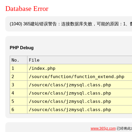
Database Error
(1040) 365建站错误警告：连接数据库失败，可能的原因：1、数
PHP Debug
No.
File
1
/index.php
2
/source/function/function_extend.php
3
/source/class/jzmysql.class.php
4
/source/class/jzmysql.class.php
5
/source/class/jzmysql.class.php
6
/source/class/jzmysql.class.php
www.365jz.com
已经将此