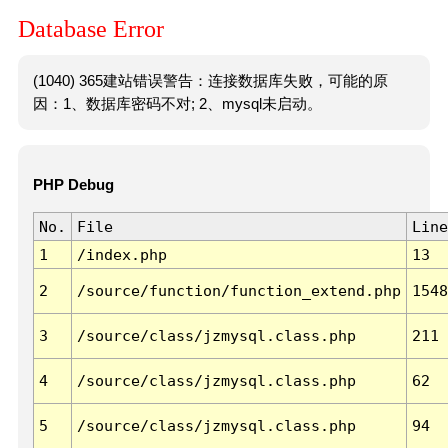
Database Error
(1040) 365建站错误警告：连接数据库失败，可能的原
因：1、数据库密码不对; 2、mysql未启动。
PHP Debug
No.
File
Line
1
/index.php
13
2
/source/function/function_extend.php
1548
3
/source/class/jzmysql.class.php
211
4
/source/class/jzmysql.class.php
62
5
/source/class/jzmysql.class.php
94