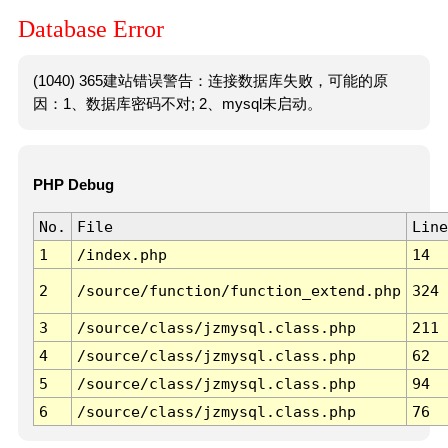
Database Error
(1040) 365建站错误警告：连接数据库失败，可能的原
因：1、数据库密码不对; 2、mysql未启动。
PHP Debug
No.
File
Line
1
/index.php
14
2
/source/function/function_extend.php
324
3
/source/class/jzmysql.class.php
211
4
/source/class/jzmysql.class.php
62
5
/source/class/jzmysql.class.php
94
6
/source/class/jzmysql.class.php
76