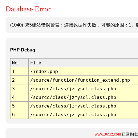
Database Error
(1040) 365建站错误警告：连接数据库失败，可能的原因：1、数
PHP Debug
No.
File
1
/index.php
2
/source/function/function_extend.php
3
/source/class/jzmysql.class.php
4
/source/class/jzmysql.class.php
5
/source/class/jzmysql.class.php
6
/source/class/jzmysql.class.php
www.365jz.com
已经将此