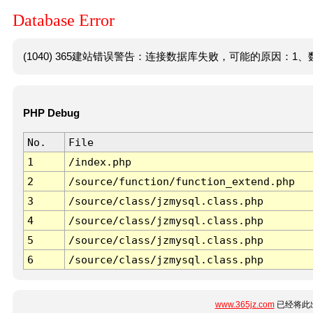
Database Error
(1040) 365建站错误警告：连接数据库失败，可能的原因：1、数
PHP Debug
No.
File
1
/index.php
2
/source/function/function_extend.php
3
/source/class/jzmysql.class.php
4
/source/class/jzmysql.class.php
5
/source/class/jzmysql.class.php
6
/source/class/jzmysql.class.php
www.365jz.com
已经将此