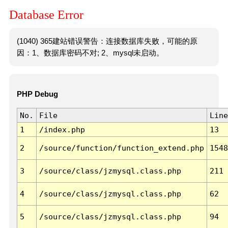
Database Error
(1040) 365建站错误警告：连接数据库失败，可能的原
因：1、数据库密码不对; 2、mysql未启动。
PHP Debug
No.
File
Line
1
/index.php
13
2
/source/function/function_extend.php
1548
3
/source/class/jzmysql.class.php
211
4
/source/class/jzmysql.class.php
62
5
/source/class/jzmysql.class.php
94