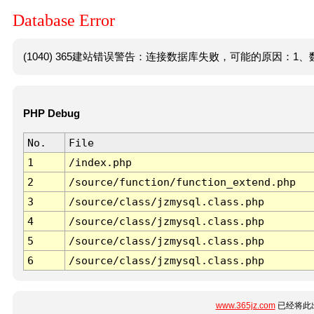
Database Error
(1040) 365建站错误警告：连接数据库失败，可能的原因：1、数
PHP Debug
No.
File
1
/index.php
2
/source/function/function_extend.php
3
/source/class/jzmysql.class.php
4
/source/class/jzmysql.class.php
5
/source/class/jzmysql.class.php
6
/source/class/jzmysql.class.php
www.365jz.com
已经将此