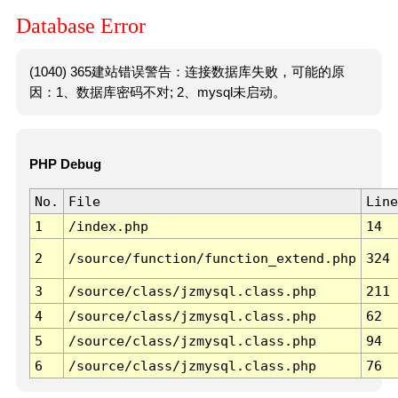
Database Error
(1040) 365建站错误警告：连接数据库失败，可能的原
因：1、数据库密码不对; 2、mysql未启动。
PHP Debug
No.
File
Line
1
/index.php
14
2
/source/function/function_extend.php
324
3
/source/class/jzmysql.class.php
211
4
/source/class/jzmysql.class.php
62
5
/source/class/jzmysql.class.php
94
6
/source/class/jzmysql.class.php
76