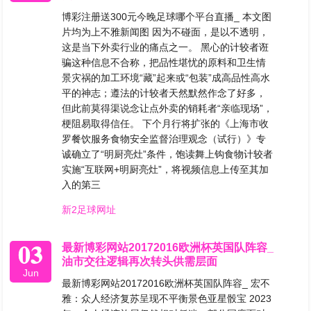
博彩注册送300元今晚足球哪个平台直播_ 本文图
片均为上不雅新闻图 因为不碰面，是以不透明，
这是当下外卖行业的痛点之一。 黑心的计较者诳
骗这种信息不合称，把品性堪忧的原料和卫生情
景灾祸的加工环境“藏”起来或“包装”成高品性高水
平的神志；遵法的计较者天然默然作念了好多，
但此前莫得渠说念让点外卖的销耗者“亲临现场”，
梗阻易取得信任。 下个月行将扩张的《上海市收
罗餐饮服务食物安全监督治理观念（试行）》专
诚确立了“明厨亮灶”条件，饱读舞上钩食物计较者
实施“互联网+明厨亮灶”，将视频信息上传至其加
入的第三
新2足球网址
03
最新博彩网站20172016欧洲杯英国队阵容_
油市交往逻辑再次转头供需层面
Jun
最新博彩网站20172016欧洲杯英国队阵容_ 宏不
雅：众人经济复苏呈现不平衡景色亚星骰宝 2023