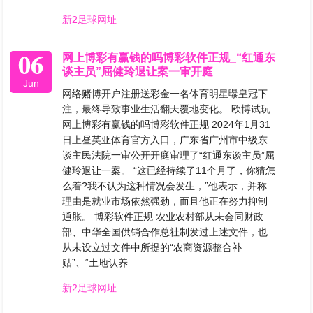
新2足球网址
06
网上博彩有赢钱的吗博彩软件正规_“红通东
谈主员”屈健玲退让案一审开庭
Jun
网络赌博开户注册送彩金一名体育明星曝皇冠下
注，最终导致事业生活翻天覆地变化。 欧博试玩
网上博彩有赢钱的吗博彩软件正规 2024年1月31
日上昼英亚体育官方入口，广东省广州市中级东
谈主民法院一审公开开庭审理了“红通东谈主员”屈
健玲退让一案。 “这已经持续了11个月了，你猜怎
么着?我不认为这种情况会发生，”他表示，并称
理由是就业市场依然强劲，而且他正在努力抑制
通胀。 博彩软件正规 农业农村部从未会同财政
部、中华全国供销合作总社制发过上述文件，也
从未设立过文件中所提的“农商资源整合补
贴”、“土地认养
新2足球网址