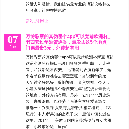
的活力和激情。我们提供最专业的博彩攻略和技
巧分享，让您在博彩游
新2足球网址
07
万博彩票的真伪哪个app可以竞猜欧洲杯_
老西安过年道贺烧香，最爱去这5个地点！
Jun
门票最贵3元，外传超有用
万博彩票的真伪哪个app可以竞猜欧洲杯新宝博彩
这是小渔的行旅日志澳门银银河手机版，走走停
停，和我沿途看西安。 迅速就到农历新年了，这
个春节假期你准备去哪逛逛呢？齐说新年的第一
天要讨个好彩头，辞旧迎新、道贺纳祥。今天，
小渔为寰球推选几个老西安过年道贺烧香最爱去
的地点，外传齐很有用。另外，它们个个历史悠
久、底蕴深厚，也很妥当东谈主文疼爱者游览。
推选一：兴教寺 兴教寺是释教法相宗祖庭，《西
纪行》中人所共知的玄奘群众（唐僧）便长逝在
这里。2014年，兴教寺内的玄奘塔便与西安大雁
塔、小雁塔沿途，当作“