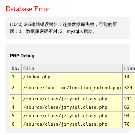
Database Error
(1040) 365建站错误警告：连接数据库失败，可能的原
因：1、数据库密码不对; 2、mysql未启动。
PHP Debug
No.
File
Line
1
/index.php
14
2
/source/function/function_extend.php
324
3
/source/class/jzmysql.class.php
211
4
/source/class/jzmysql.class.php
62
5
/source/class/jzmysql.class.php
94
6
/source/class/jzmysql.class.php
76