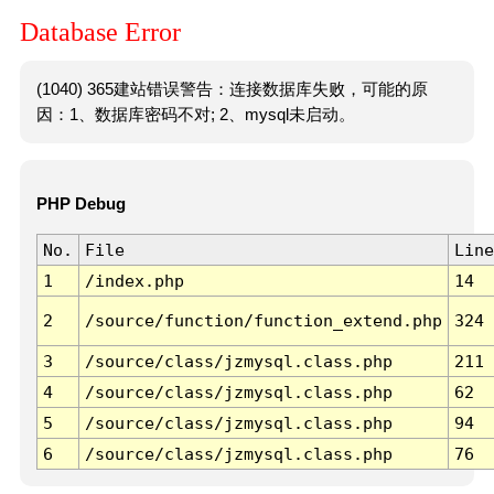
Database Error
(1040) 365建站错误警告：连接数据库失败，可能的原
因：1、数据库密码不对; 2、mysql未启动。
PHP Debug
No.
File
Line
1
/index.php
14
2
/source/function/function_extend.php
324
3
/source/class/jzmysql.class.php
211
4
/source/class/jzmysql.class.php
62
5
/source/class/jzmysql.class.php
94
6
/source/class/jzmysql.class.php
76