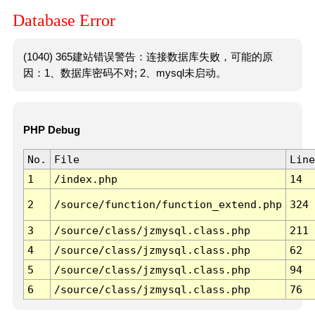
Database Error
(1040) 365建站错误警告：连接数据库失败，可能的原
因：1、数据库密码不对; 2、mysql未启动。
PHP Debug
No.
File
Line
1
/index.php
14
2
/source/function/function_extend.php
324
3
/source/class/jzmysql.class.php
211
4
/source/class/jzmysql.class.php
62
5
/source/class/jzmysql.class.php
94
6
/source/class/jzmysql.class.php
76