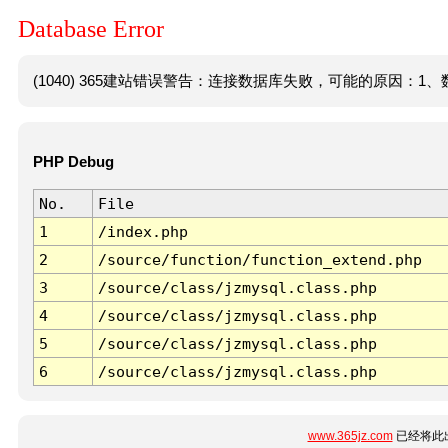
Database Error
(1040) 365建站错误警告：连接数据库失败，可能的原因：1、数
PHP Debug
No.
File
1
/index.php
2
/source/function/function_extend.php
3
/source/class/jzmysql.class.php
4
/source/class/jzmysql.class.php
5
/source/class/jzmysql.class.php
6
/source/class/jzmysql.class.php
www.365jz.com
已经将此