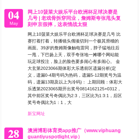
04
网上10菠菜大娱乐平台欧洲杯足球决赛是
几号 | 老戏骨拆穿同业，詹姆斯夸张甩头复
May
刻申京假摔，这表情战太狠
网上10菠菜大娱乐平台欧洲杯足球决赛是几号 比
赛打着打着，转播镜头俄顷切到一个极其滑稽的
画面。39岁的詹姆斯像触电雷同，脖子猛地往后
一甩，下巴扬上天，双手夸张地一摊哪个网站能
玩足球投注，脸上的脸色要多闹心有多闹心。 金
大玄第2023066期体彩大乐透前区遗漏分析(定
义，遗漏0-4期号码为热码，遗漏5-12期奖号为温
码，遗漏13期及以上为冷码)： 上期回顾：体彩大
乐透第2023065期开出奖号0814162125+0312，
其中前区奖号奇偶比为2:3，三区比为1:3:1，后区
奖号奇偶比为1：1，大
新宝网址
28
澳洲博彩体育类app推广（www.viphuang
guantiyuspotlight.vip）