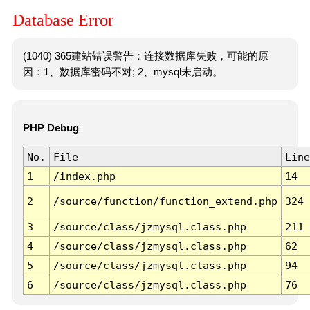
Database Error
(1040) 365建站错误警告：连接数据库失败，可能的原
因：1、数据库密码不对; 2、mysql未启动。
PHP Debug
No.
File
Line
1
/index.php
14
2
/source/function/function_extend.php
324
3
/source/class/jzmysql.class.php
211
4
/source/class/jzmysql.class.php
62
5
/source/class/jzmysql.class.php
94
6
/source/class/jzmysql.class.php
76