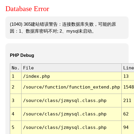
Database Error
(1040) 365建站错误警告：连接数据库失败，可能的原
因：1、数据库密码不对; 2、mysql未启动。
PHP Debug
No.
File
Line
1
/index.php
13
2
/source/function/function_extend.php
1548
3
/source/class/jzmysql.class.php
211
4
/source/class/jzmysql.class.php
62
5
/source/class/jzmysql.class.php
94