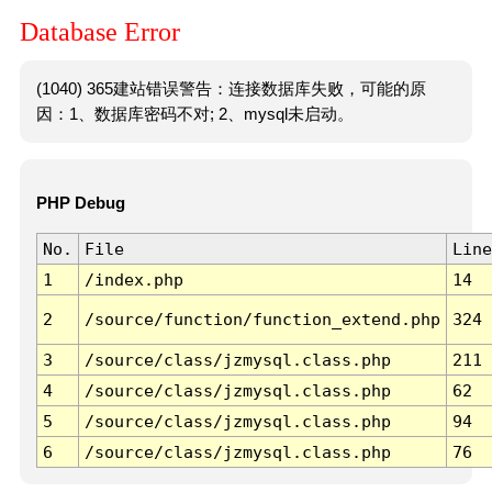
Database Error
(1040) 365建站错误警告：连接数据库失败，可能的原
因：1、数据库密码不对; 2、mysql未启动。
PHP Debug
No.
File
Line
1
/index.php
14
2
/source/function/function_extend.php
324
3
/source/class/jzmysql.class.php
211
4
/source/class/jzmysql.class.php
62
5
/source/class/jzmysql.class.php
94
6
/source/class/jzmysql.class.php
76